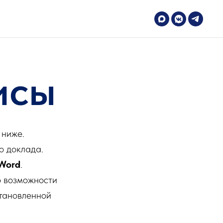
исы
 ниже.
о доклада.
Word
.
о возможности
становленной