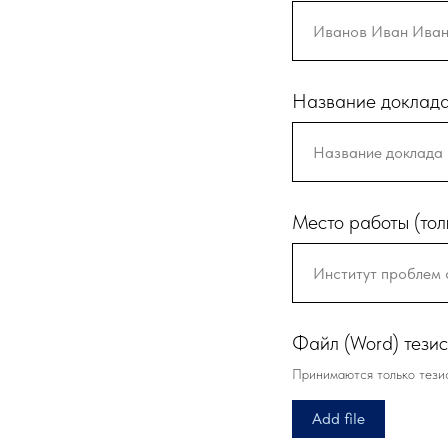
Название доклад
Место работы (тол
Файл (Word) тези
Принимаются только тези
Add file