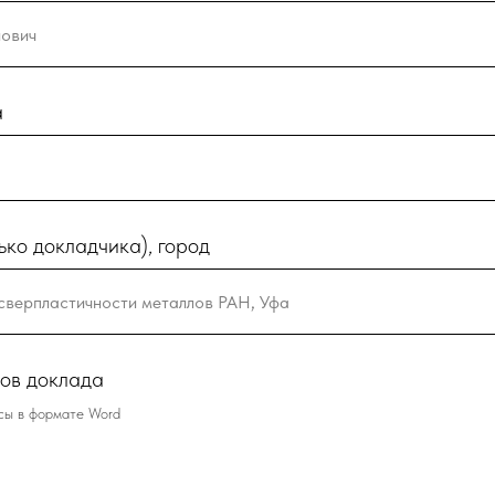
а
ько докладчика), город
сов доклада
сы в формате Word