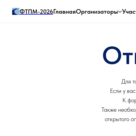
Главная
Организаторы
Учас
ФТПМ-2026
От
Для т
Если у ва
К фо
Также необхо
открытого о